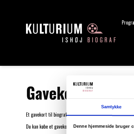
Progr
Gavekort til fil
Samtykke
Et gavekort til biografen er den perfekte gave til filmelske
Du kan købe et gavekort til biografen fysisk i billetsalget.
Denne hjemmeside bruger c