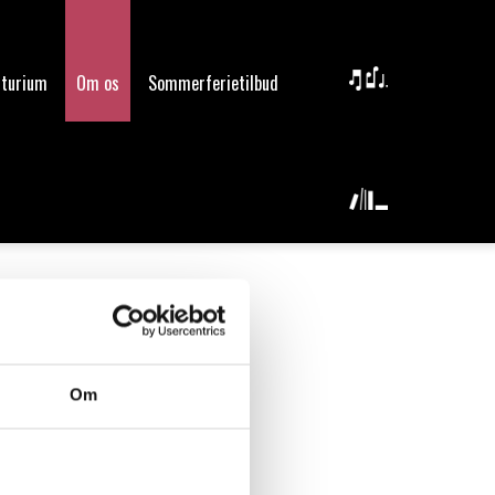
lturium
Om os
Sommerferietilbud
Om