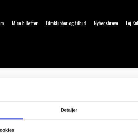
am
Mine billetter
Filmklubber og tilbud
Nyhedsbreve
Lej Ku
melskeren
Detaljer
ren.
ookies