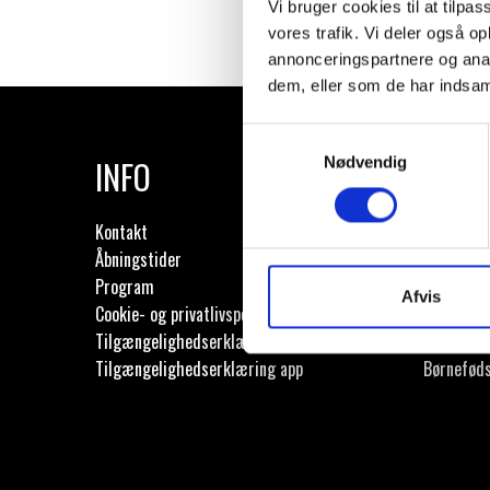
Vi bruger cookies til at tilpas
vores trafik. Vi deler også 
annonceringspartnere og anal
dem, eller som de har indsaml
Samtykkevalg
INFO
LEJ 
Nødvendig
Kontakt
Erhverv
Åbningstider
Foreninge
Program
Skoler
Afvis
Cookie- og privatlivspolitik
Daginstit
Tilgængelighedserklæring
Reklamep
Tilgængelighedserklæring app
Børnefød