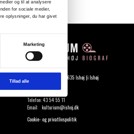
 medier og til at analysere
nden for sociale medier,
e oplysninger, du har givet
Marketing
Kulturium Biograf
Ishøj Østergade 28, 2635 Ishøj (i Ishøj
Tillad alle
bycenter)
Telefon:
43 54 55 11
Email:
kulturium@ishoj.dk
Cookie- og privatlivspolitik