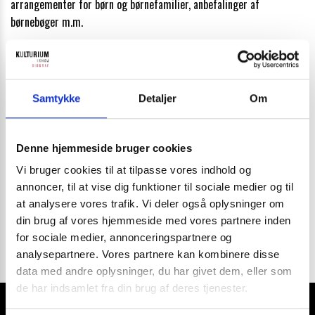
arrangementer for børn og børnefamilier, anbefalinger af
børnebøger m.m.
VoksenNyt
Få nyheder og informationer om bibliotekets og musikteatrets
Samtykke
Detaljer
Om
arrangementer for voksne, læseklubber, anbefalinger m.m.
FilmNyt
Denne hjemmeside bruger cookies
Nyheder fra biografen – kommende film, særarrangementer og
Vi bruger cookies til at tilpasse vores indhold og
meget mere.
annoncer, til at vise dig funktioner til sociale medier og til
at analysere vores trafik. Vi deler også oplysninger om
din brug af vores hjemmeside med vores partnere inden
for sociale medier, annonceringspartnere og
analysepartnere. Vores partnere kan kombinere disse
data med andre oplysninger, du har givet dem, eller som
de har indsamlet fra din brug af deres tjenester.